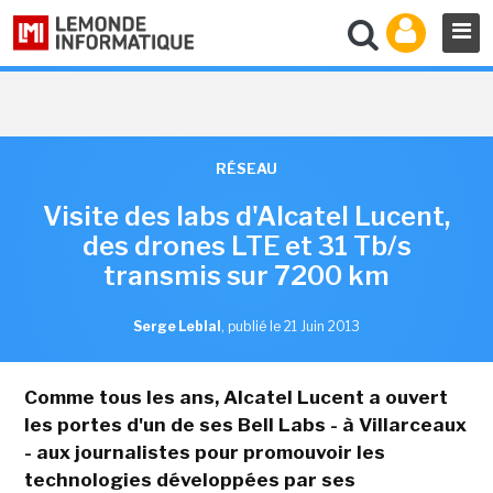
RÉSEAU
Visite des labs d'Alcatel Lucent,
des drones LTE et 31 Tb/s
transmis sur 7200 km
Serge Leblal
,
publié le 21 Juin 2013
Comme tous les ans, Alcatel Lucent a ouvert
les portes d'un de ses Bell Labs - à Villarceaux
- aux journalistes pour promouvoir les
technologies développées par ses