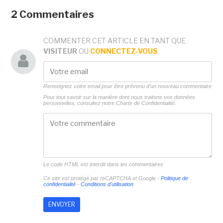
2 Commentaires
COMMENTER CET ARTICLE EN TANT QUE
VISITEUR
OU
CONNECTEZ-VOUS
Renseignez votre email pour être prévenu d'un nouveau commentaire
Pour tout savoir sur la manière dont nous traitons vos données
personnelles, consultez notre
Charte de Confidentialité.
Le code HTML est interdit dans les commentaires
Ce site est protégé par reCAPTCHA et Google -
Politique de
confidentialité
-
Conditions d'utilisation