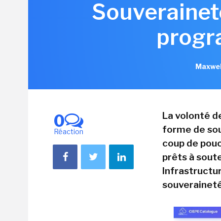
Souveraineté
progr
Maxwel
La volonté d
0
forme de sou
Réaction
coup de pouc
prêts à sout
Infrastructu
souveraineté