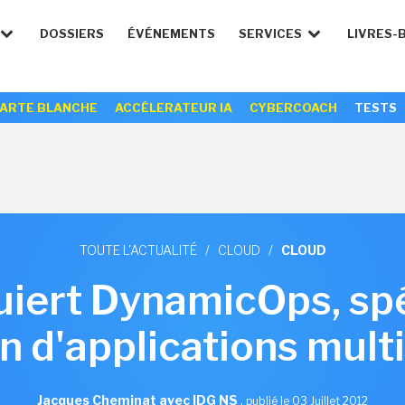
DOSSIERS
ÉVÉNEMENTS
SERVICES
LIVRES-
ARTE BLANCHE
ACCÉLERATEUR IA
CYBERCOACH
TESTS
TOUTE L'ACTUALITÉ
/
CLOUD
/
CLOUD
ert DynamicOps, spéc
n d'applications mult
Jacques Cheminat avec IDG NS
,
publié le 03 Juillet 2012