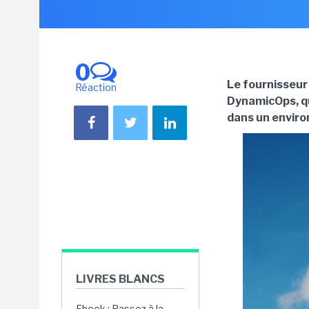
0
Le fournisseur 
Réaction
DynamicOps, qu
dans un envir
LIVRES BLANCS
Ebook : Passez à la