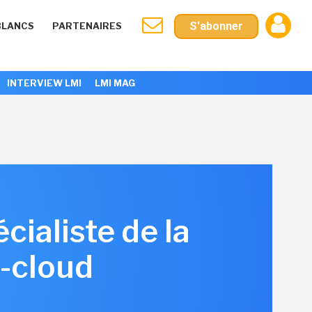
S'abonner
BLANCS
PARTENAIRES
INTERVIEW LMI
LMI MAG
ialiste de la
i-cloud