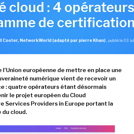
 cloud : 4 opérateur
amme de certification
l Cooter, NetworkWorld (adapté par pierre Khan)
,
publié le 03 Ju
e l'Union européenne de mettre en place une
veraineté numérique vient de recevoir un
e : quatre opérateurs étant désormais
enir le projet européen du Cloud
re Services Providers in Europe portant la
 du cloud.