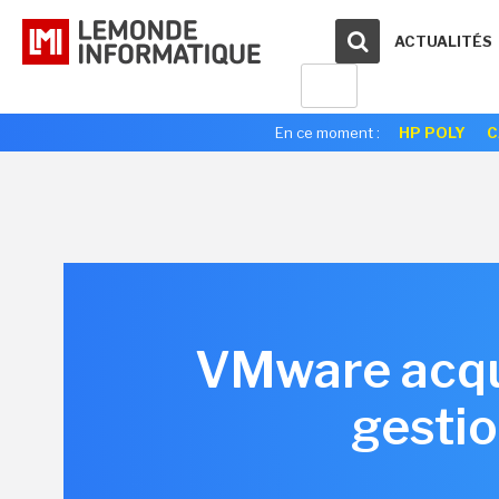
ACTUALITÉS
En ce moment :
HP POLY
C
VMware acqui
gestio