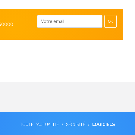
OK
 50000
TOUTE L'ACTUALITÉ
/
SÉCURITÉ
/
LOGICIELS