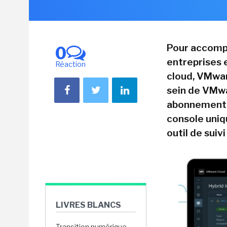
Pour accompa
0
entreprises e
Réaction
cloud, VMwar
sein de VMwa
abonnement. 
console uniqu
outil de suiv
LIVRES BLANCS
Transition numérique