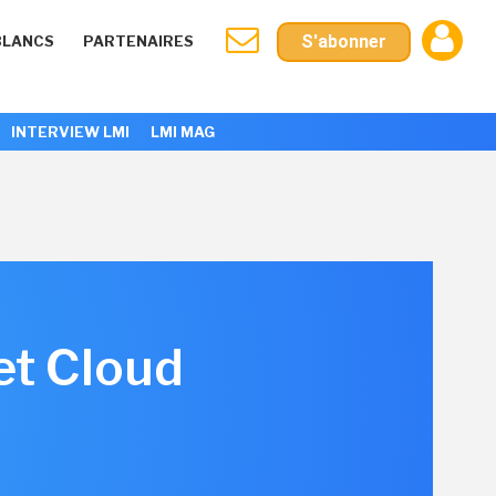
S'abonner
BLANCS
PARTENAIRES
INTERVIEW LMI
LMI MAG
et Cloud