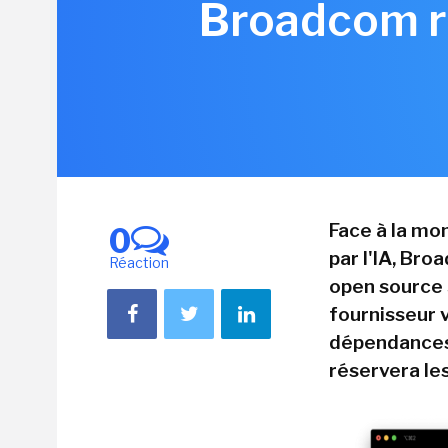
Broadcom re
Face à la mo
0
par l'IA, Br
Réaction
open source S
fournisseur v
dépendances
réservera les