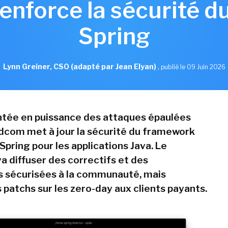
nforce la sécurité 
Spring
Lynn Greiner, CSO (adapté par Jean Elyan)
,
publié le 09 Juin 2026
ntée en puissance des attaques épaulées
oadcom met à jour la sécurité du framework
pring pour les applications Java. Le
a diffuser des correctifs et des
 sécurisées à la communauté, mais
 patchs sur les zero-day aux clients payants.