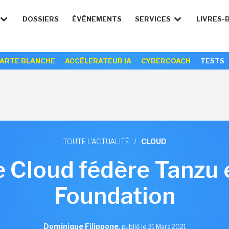
DOSSIERS
ÉVÉNEMENTS
SERVICES
LIVRES-
ARTE BLANCHE
ACCÉLERATEUR IA
CYBERCOACH
TESTS
TOUTE L'ACTUALITÉ
/
CLOUD
Cloud fédère Tanzu 
Foundation
Dominique Filippone
,
publié le 31 Mars 2021