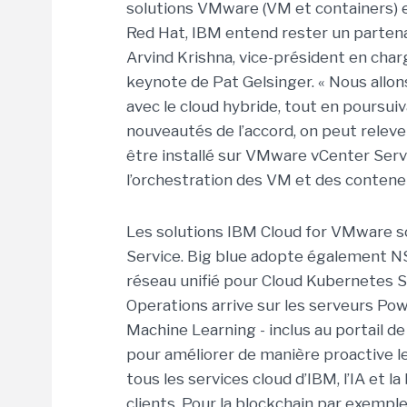
solutions VMware (VM et containers) en
Red Hat, IBM entend rester un partena
Arvind Krishna, vice-président en charge
keynote de Pat Gelsinger. « Nous allo
avec le cloud hybride, tout en poursui
nouveautés de l’accord, on peut relev
être installé sur VMware vCenter Serve
l’orchestration des VM et des conteneu
Les solutions IBM Cloud for VMware s
Service. Big blue adopte également NS
réseau unifié pour Cloud Kubernetes S
Operations arrive sur les serveurs Po
Machine Learning - inclus au portail 
pour améliorer de manière proactive l
tous les services cloud d’IBM, l’IA et 
clients. Pour la blockchain par exemple