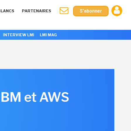
S'abonner
BLANCS
PARTENAIRES
INTERVIEW LMI
LMI MAG
 IBM et AWS