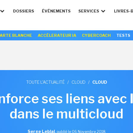
DOSSIERS
ÉVÉNEMENTS
SERVICES
LIVRES-
ARTE BLANCHE
ACCÉLERATEUR IA
CYBERCOACH
TESTS
TOUTE L'ACTUALITÉ
/
CLOUD
/
CLOUD
force ses liens avec
dans le multicloud
Serge Leblal
,
publié le 06 Novembre 2018