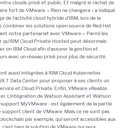
tre clouds privé et public. Et malgré le rachat de
ire fort de VMware. « Rien ne changera » a indiqué
 de l’activité cloud hybride d’IBM, lors de la
ns combiner les solutions open source de Red Hat
vant notre partenariat avec VMware ». Parmi les
er qu’IBM Cloud Private Hosted peut désormais
r on IBM Cloud afin d’assurer la gestion et
rs avec un réseau privé pour plus de sécurité.
ont aussi intégrées à IBM Cloud Kubernetes
X-T Data Center pour proposer à ses clients un
ervice et Cloud Private. Enfin, VMware vRealize
wer. L’intégration de Watson Assistant et Watson
de support MyVMware - est également de la partie
e support client de VMware. Mais ce ne sont pas
la blockchain par exemple, qui seront accessibles aux
, c’est bien la solution de VMware qui sera