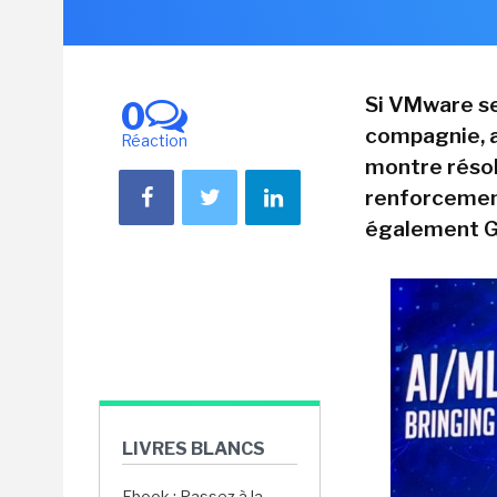
Si VMware se
0
compagnie, a
Réaction
montre résol
renforcement
également GC
LIVRES BLANCS
Ebook : Passez à la