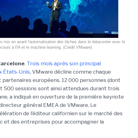
si mis en avant l'automatisation des tâches dans le datacenter avec le
ecours à l'IA et le machine learning. (Crédit VMware)
Barcelone
.
Trois mois après son principal
 États-Unis
, VMware décline comme chaque
t partenaires européens. 12 000 personnes (dont
et 500 sessions sont ainsi attendues durant trois
alane, a indiqué en ouverture de la première keynote
t directeur général EMEA de VMware. Le
élération de l’éditeur californien sur le marché des
ic et des entreprises pour accompagner la