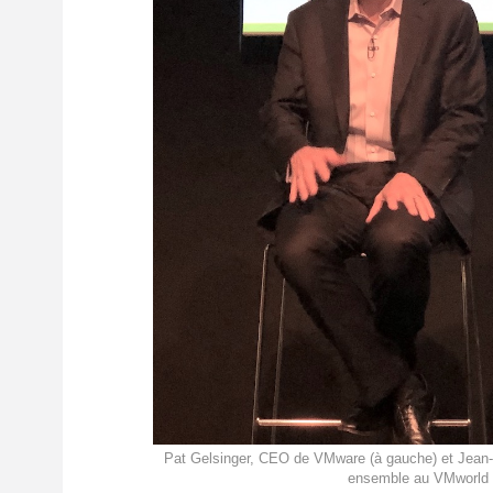
Pat Gelsinger, CEO de VMware (à gauche) et Jean-P
ensemble au VMworld E