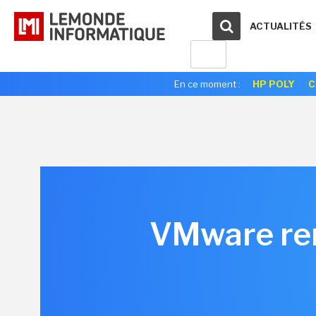
ACTUALITÉS
En ce moment :
HP POLY
C
VMware ren