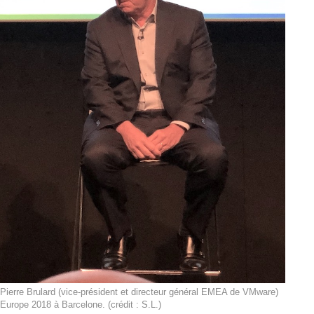
ierre Brulard (vice-président et directeur général EMEA de VMware)
urope 2018 à Barcelone. (crédit : S.L.)