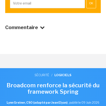
OK
Commentaire
SÉCURITÉ
/
LOGICIELS
Broadcom renforce la sécurité du
framework Spring
Lynn Greiner, CSO (adapté par Jean Elyan)
,
publié le 09 Juin 2026