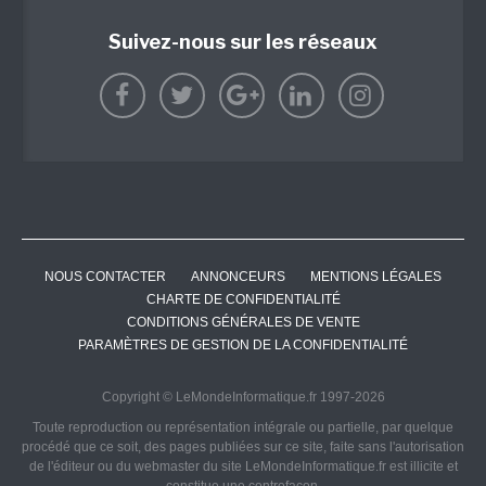
Suivez-nous sur les réseaux
NOUS CONTACTER
ANNONCEURS
MENTIONS LÉGALES
CHARTE DE CONFIDENTIALITÉ
CONDITIONS GÉNÉRALES DE VENTE
PARAMÈTRES DE GESTION DE LA CONFIDENTIALITÉ
Copyright © LeMondeInformatique.fr 1997-2026
Toute reproduction ou représentation intégrale ou partielle, par quelque
procédé que ce soit, des pages publiées sur ce site, faite sans l'autorisation
de l'éditeur ou du webmaster du site LeMondeInformatique.fr est illicite et
constitue une contrefaçon.