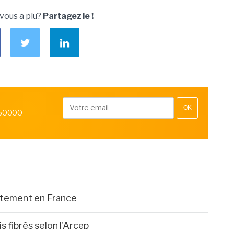
 vous a plu?
Partagez le !
OK
 50000
rtement en France
fibrés selon l'Arcep