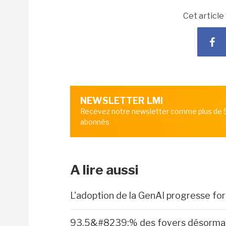
Cet article
NEWSLETTER LMI
Recevez notre newsletter comme plus de
abonnés
A lire aussi
L'adoption de la GenAI progresse fo
93,5&#8239;% des foyers désormais 