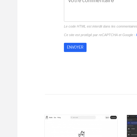
Le code HTML est interdit dans les commentaire
Ce site est protégé par reCAPTCHA et Google -