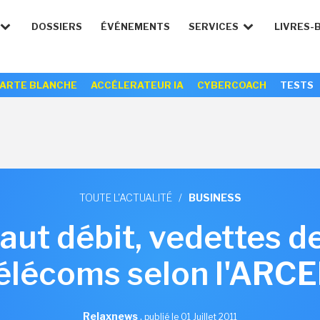
DOSSIERS
ÉVÉNEMENTS
SERVICES
LIVRES-
ARTE BLANCHE
ACCÉLERATEUR IA
CYBERCOACH
TESTS
TOUTE L'ACTUALITÉ
/
BUSINESS
haut débit, vedettes d
élécoms selon l'ARC
Relaxnews
,
publié le 01 Juillet 2011