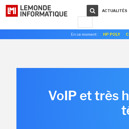
ACTUALITÉS
En ce moment :
HP POLY
C
VoIP et très 
t