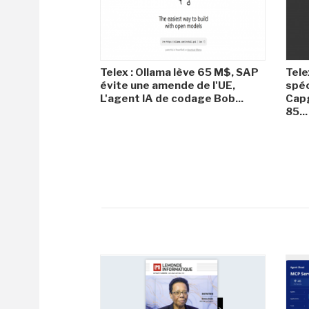
Telex : Ollama lève 65 M$, SAP
Tele
évite une amende de l'UE,
spéc
L'agent IA de codage Bob...
Capg
85...