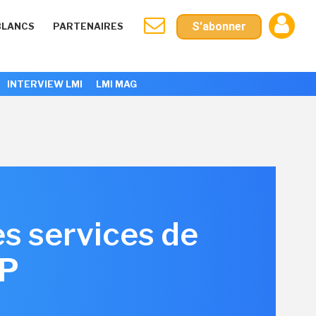
S'abonner
BLANCS
PARTENAIRES
INTERVIEW LMI
LMI MAG
es services de
EP