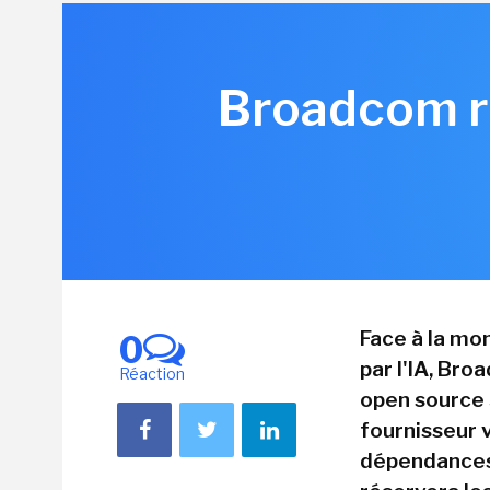
Broadcom re
Face à la mo
0
par l'IA, Br
Réaction
open source S
fournisseur v
dépendances