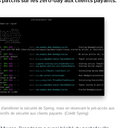
 patchs sur les zero-day aux clients payants.
'améliorer la sécurité de Spring, mais en réservant le pré-accès aux
rectifs de sécurité aux clients payants. (Crédit Spring)