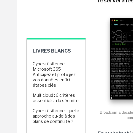
réservera les
LIVRES BLANCS
Cyber-résilience
Microsoft 365 :
Anticipez et protégez
vos données en 10
étapes clés
Multicloud : 6 critères
essentiels à la sécurité
Cyber-résilience : quelle
Broadcom a décidé d
approche au-delà des
cor
plans de continuité ?