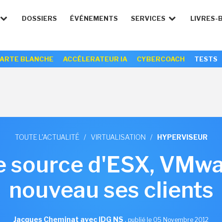
DOSSIERS
ÉVÉNEMENTS
SERVICES
LIVRES-
ARTE BLANCHE
ACCÉLERATEUR IA
CYBERCOACH
TESTS
TOUTE L'ACTUALITÉ
/
VIRTUALISATION
/
HYPERVISEUR
e source d'ESX, VMwar
nouveau ses clients
Jacques Cheminat avec IDG NS
,
publié le 05 Novembre 2012