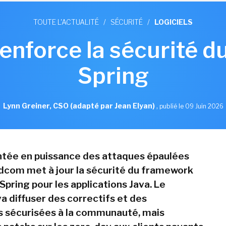
TOUTE L'ACTUALITÉ
/
SÉCURITÉ
/
LOGICIELS
nforce la sécurité 
Spring
Lynn Greiner, CSO (adapté par Jean Elyan)
,
publié le 09 Juin 2026
ntée en puissance des attaques épaulées
oadcom met à jour la sécurité du framework
pring pour les applications Java. Le
a diffuser des correctifs et des
 sécurisées à la communauté, mais