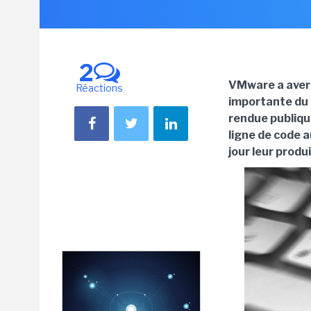
2
VMware a avert
Réactions
importante du 
rendue publique
ligne de code a
jour leur produi