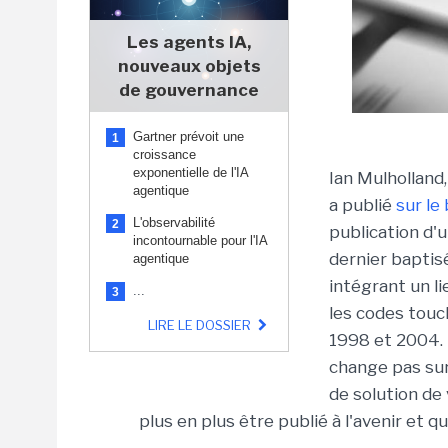
Les agents IA,
nouveaux objets
de gouvernance
Gartner prévoit une
1
croissance
exponentielle de l'IA
Ian Mulholland
agentique
a publié
sur le 
L'observabilité
2
publication d'u
incontournable pour l'IA
dernier bapti
agentique
intégrant un li
...
3
les codes touc
LIRE LE DOSSIER
1998 et 2004. I
change pas sur
de solution de 
plus en plus être publié à l'avenir et que