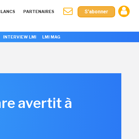
S'abonner
BLANCS
PARTENAIRES
INTERVIEW LMI
LMI MAG
e avertit à