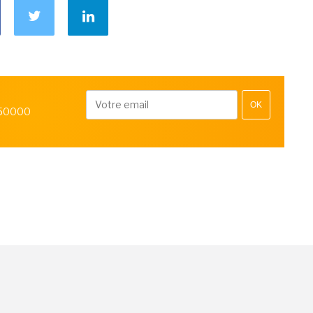
OK
 50000