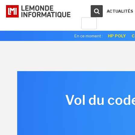
ACTUALITÉS
En ce moment :
HP POLY
C
Vol du cod