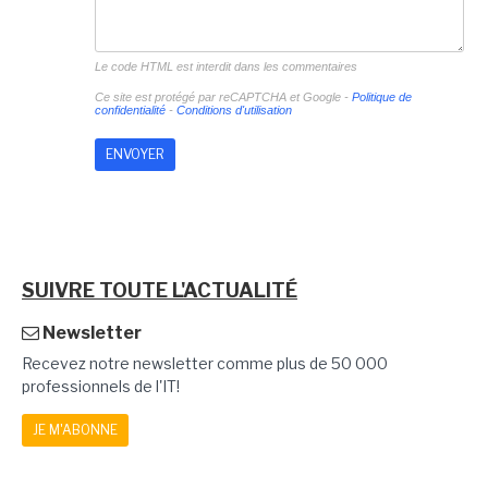
Le code HTML est interdit dans les commentaires
Ce site est protégé par reCAPTCHA et Google -
Politique de
confidentialité
-
Conditions d'utilisation
SUIVRE TOUTE L'ACTUALITÉ
Newsletter
Recevez notre newsletter comme plus de 50 000
professionnels de l'IT!
JE M'ABONNE