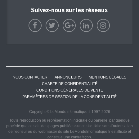
Suivez-nous sur les réseaux
NOUS CONTACTER
ANNONCEURS
MENTIONS LÉGALES
CHARTE DE CONFIDENTIALITÉ
CONDITIONS GÉNÉRALES DE VENTE
PARAMÈTRES DE GESTION DE LA CONFIDENTIALITÉ
Copyright © LeMondeInformatique.fr 1997-2026
Toute reproduction ou représentation intégrale ou partielle, par quelque
procédé que ce soit, des pages publiées sur ce site, faite sans l'autorisation
de l'éditeur ou du webmaster du site LeMondeInformatique.fr est illicite et
constitue une contrefaçon.