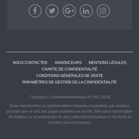
NOUS CONTACTER
ANNONCEURS
MENTIONS LÉGALES
CHARTE DE CONFIDENTIALITÉ
CONDITIONS GÉNÉRALES DE VENTE
PARAMÈTRES DE GESTION DE LA CONFIDENTIALITÉ
Copyright © LeMondeInformatique.fr 1997-2026
Toute reproduction ou représentation intégrale ou partielle, par quelque
procédé que ce soit, des pages publiées sur ce site, faite sans l'autorisation
de l'éditeur ou du webmaster du site LeMondeInformatique.fr est illicite et
constitue une contrefaçon.