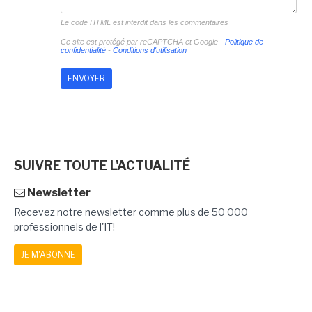
Le code HTML est interdit dans les commentaires
Ce site est protégé par reCAPTCHA et Google -
Politique de
confidentialité
-
Conditions d'utilisation
SUIVRE TOUTE L'ACTUALITÉ
Newsletter
Recevez notre newsletter comme plus de 50 000
professionnels de l'IT!
JE M'ABONNE