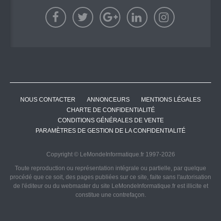
NOUS CONTACTER
ANNONCEURS
MENTIONS LÉGALES
CHARTE DE CONFIDENTIALITÉ
CONDITIONS GÉNÉRALES DE VENTE
PARAMÈTRES DE GESTION DE LA CONFIDENTIALITÉ
Copyright © LeMondeInformatique.fr 1997-2026
Toute reproduction ou représentation intégrale ou partielle, par quelque
procédé que ce soit, des pages publiées sur ce site, faite sans l'autorisation
de l'éditeur ou du webmaster du site LeMondeInformatique.fr est illicite et
constitue une contrefaçon.