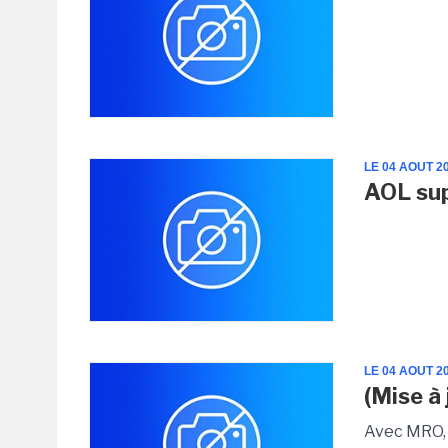
LE 04 AOUT 2
AOL su
LE 04 AOUT 2
(Mise à
Avec MRO, 