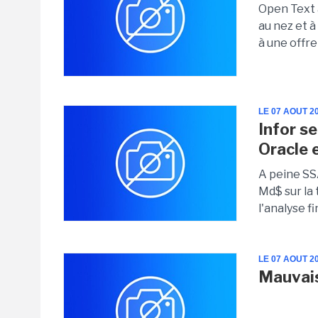
Open Text 
au nez et à
à une offre
LE 07 AOUT 2
Infor s
Oracle 
A peine SSA
Md$ sur la 
l'analyse f
LE 07 AOUT 2
Mauvais