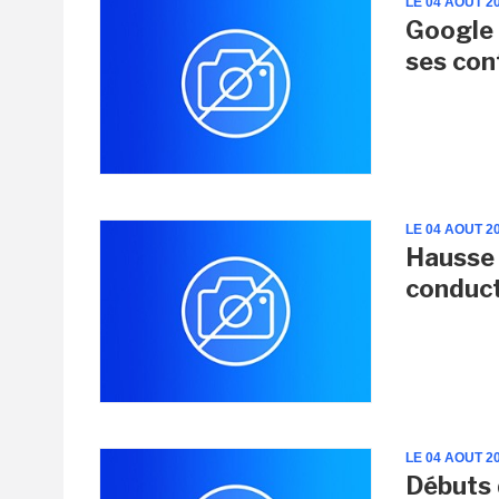
LE 04 AOUT 2
Google 
ses con
LE 04 AOUT 2
Hausse 
conduct
LE 04 AOUT 2
Débuts 