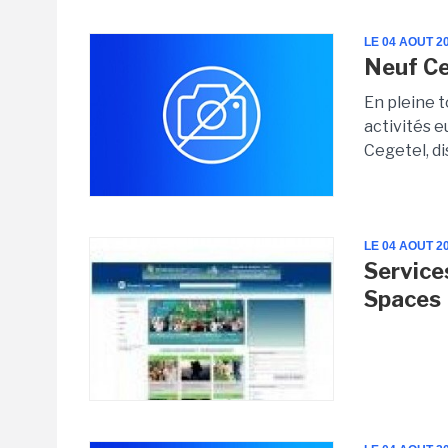
LE 04 AOUT 2
Neuf Ce
En pleine 
activités 
Cegetel, di
LE 04 AOUT 2
Service
Spaces