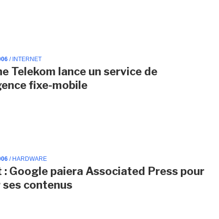
006
/ INTERNET
e Telekom lance un service de
ence fixe-mobile
006
/ HARDWARE
t : Google paiera Associated Press pour
r ses contenus