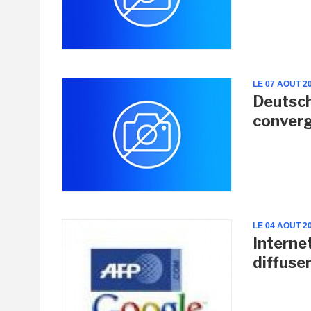
LE 07 AOUT 2
Deutsch
converg
LE 04 AOUT 2
Interne
diffuse