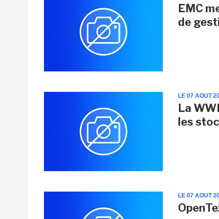
EMC met
de gest
LE 07 AOUT 2
La WWDC
les sto
LE 07 AOUT 2
OpenTex