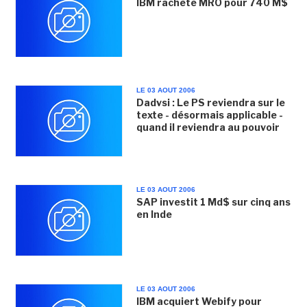
IBM rachète MRO pour 740 M$
LE 03 AOUT 2006
Dadvsi : Le PS reviendra sur le
texte - désormais applicable -
quand il reviendra au pouvoir
LE 03 AOUT 2006
SAP investit 1 Md$ sur cinq ans
en Inde
LE 03 AOUT 2006
IBM acquiert Webify pour