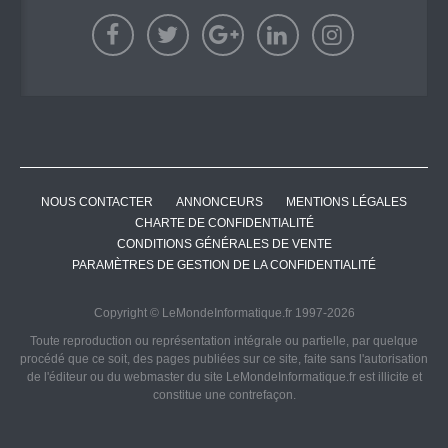
NOUS CONTACTER
ANNONCEURS
MENTIONS LÉGALES
CHARTE DE CONFIDENTIALITÉ
CONDITIONS GÉNÉRALES DE VENTE
PARAMÈTRES DE GESTION DE LA CONFIDENTIALITÉ
Copyright © LeMondeInformatique.fr 1997-2026
Toute reproduction ou représentation intégrale ou partielle, par quelque
procédé que ce soit, des pages publiées sur ce site, faite sans l'autorisation
de l'éditeur ou du webmaster du site LeMondeInformatique.fr est illicite et
constitue une contrefaçon.