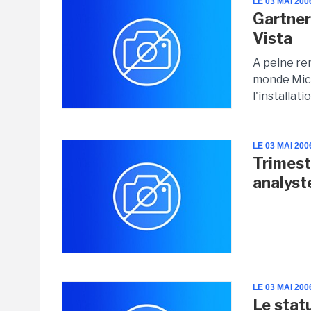
LE 03 MAI 200
Gartner
Vista
A peine rem
monde Micr
l'installati
LE 03 MAI 200
Trimest
analyst
LE 03 MAI 200
Le stat