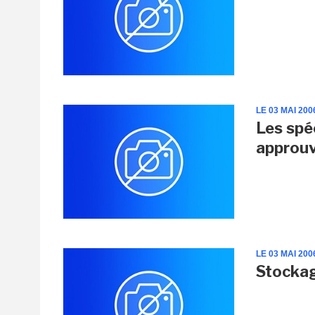
LE 03 MAI 200
Les spé
approuv
LE 03 MAI 200
Stockag