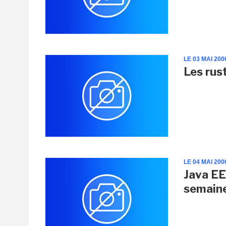
LE 03 MAI 200
Les rust
LE 04 MAI 200
Java EE
semain