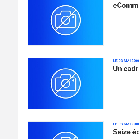
eCommer
LE 03 MAI 200
Un cadr
LE 03 MAI 200
Seize é