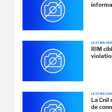
informa
LE 03 MAI 200
RIM cib
violati
LE 03 MAI 200
La Cnil 
de conn