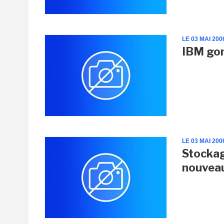
LE 03 MAI 200
IBM gon
LE 03 MAI 200
Stockag
nouvea