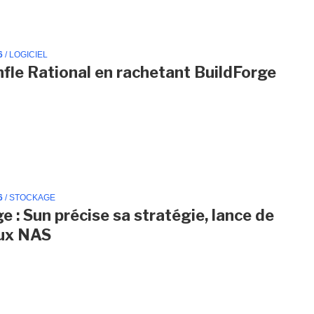
6
/ LOGICIEL
fle Rational en rachetant BuildForge
6
/ STOCKAGE
e : Sun précise sa stratégie, lance de
ux NAS