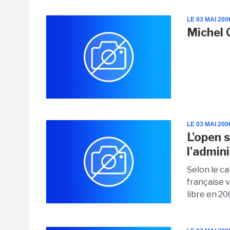
LE 03 MAI 200
Michel 
LE 03 MAI 200
L'open 
l'admin
Selon le ca
française 
libre en 20