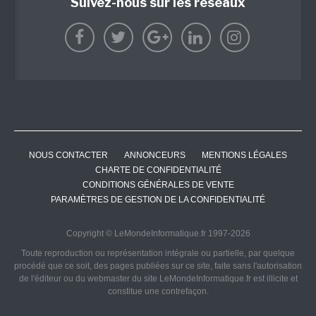
Suivez-nous sur les réseaux
NOUS CONTACTER
ANNONCEURS
MENTIONS LÉGALES
CHARTE DE CONFIDENTIALITÉ
CONDITIONS GÉNÉRALES DE VENTE
PARAMÈTRES DE GESTION DE LA CONFIDENTIALITÉ
Copyright © LeMondeInformatique.fr 1997-2026
Toute reproduction ou représentation intégrale ou partielle, par quelque
procédé que ce soit, des pages publiées sur ce site, faite sans l'autorisation
de l'éditeur ou du webmaster du site LeMondeInformatique.fr est illicite et
constitue une contrefaçon.