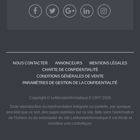
NOUS CONTACTER
ANNONCEURS
MENTIONS LÉGALES
CHARTE DE CONFIDENTIALITÉ
CONDITIONS GÉNÉRALES DE VENTE
PARAMÈTRES DE GESTION DE LA CONFIDENTIALITÉ
Copyright © LeMondeInformatique.fr 1997-2026
Toute reproduction ou représentation intégrale ou partielle, par quelque
procédé que ce soit, des pages publiées sur ce site, faite sans l'autorisation
de l'éditeur ou du webmaster du site LeMondeInformatique.fr est illicite et
constitue une contrefaçon.