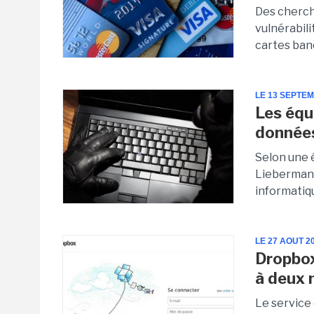
Des cherch
vulnérabil
cartes banc
LE 13 SEPTE
Les équi
données
Selon une é
Lieberman 
informatiq
LE 27 AOUT 2
Dropbox
à deux 
Le service