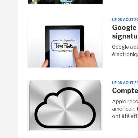
LE 08 AOUT 2
Google 
signatu
Google a dé
électroniq
LE 08 AOUT 2
Compte 
Apple recon
américain 
ont été ef