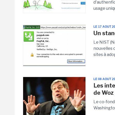
d'authenfic
usage uniq
LE 17 AOUT 2
Un stan
Le NIST (N
nouvelles 
sites à ado
LE 08 AOUT 2
Les int
de Woz 
Le co-fond
Washington