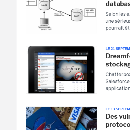
databas
Selon les 
une sérieus
pourrait êt
LE 21 SEPTE
Dreamfo
stockag
Chatterbox
Salesforce 
application
LE 13 SEPTE
Des vul
protoco