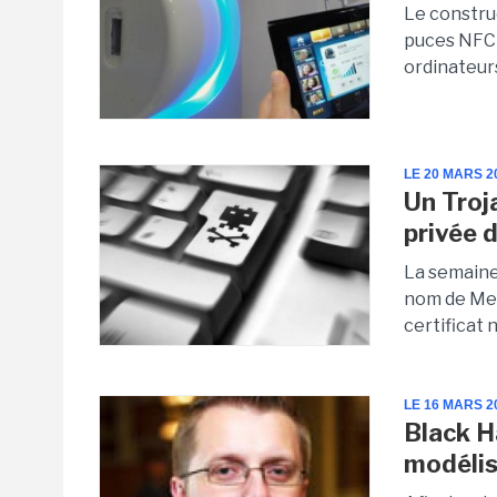
Le constru
puces NFC 
ordinateur
LE 20 MARS 2
Un Troja
privée 
La semaine
nom de Medi
certificat 
LE 16 MARS 2
Black H
modélis