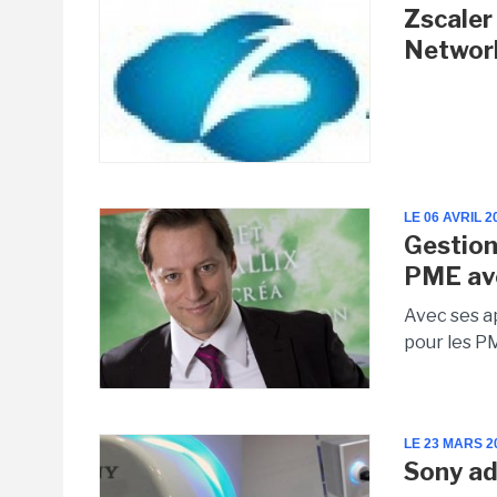
Zscaler
Network
LE 06 AVRIL 2
Gestion
PME ave
Avec ses ap
pour les P
LE 23 MARS 2
Sony ad