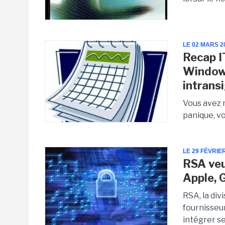
LE 02 MARS 2
Recap I
Windows
intrans
Vous avez 
panique, vo
LE 29 FÉVRIE
RSA veu
Apple, 
RSA, la div
fournisseu
intégrer se