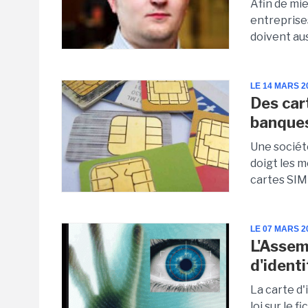
Afin de mi
entreprise
doivent au
LE 14 MARS 2
Des car
banques
Une société
doigt les 
cartes SIM 
LE 07 MARS 2
L'Assem
d'ident
La carte d'
loi sur le f