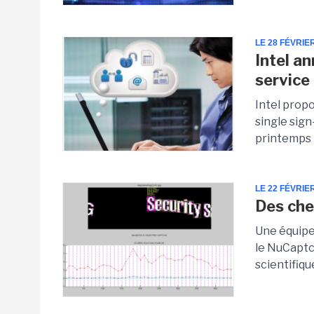
LE 28 FÉVRIE
Intel a
service
Intel prop
single sign
printemps 
LE 22 FÉVRIE
Des che
Une équipe
le NuCaptch
scientifiqu