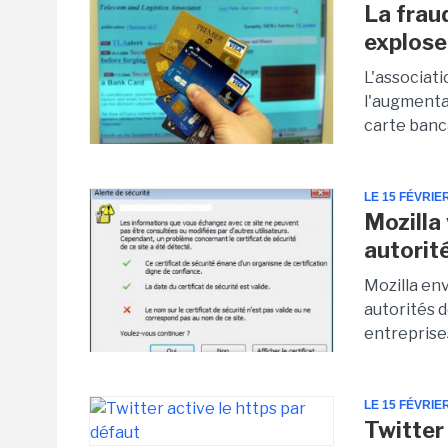
La fraud
explose
L'associat
l'augmentat
carte banca
LE 15 FÉVRIE
Mozilla
autorit
Mozilla env
autorités d
entreprise
LE 15 FÉVRIE
Twitter