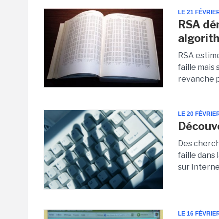
LE 21 FÉVRIE
RSA dém
algorit
RSA estime
faille mai
revanche p
LE 20 FÉVRIE
Découve
Des cherche
faille dans
sur Interne
LE 16 FÉVRIE