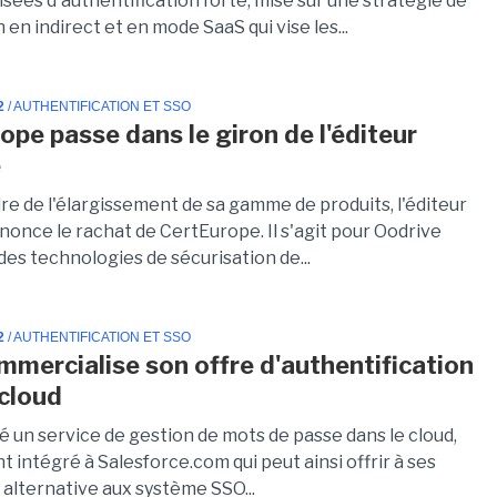
sées d'authentification forte, mise sur une stratégie de
n en indirect et en mode SaaS qui vise les...
2
/ AUTHENTIFICATION ET SSO
ope passe dans le giron de l'éditeur
e
re de l'élargissement de sa gamme de produits, l'éditeur
nonce le rachat de CertEurope. Il s'agit pour Oodrive
des technologies de sécurisation de...
2
/ AUTHENTIFICATION ET SSO
ommercialise son offre d'authentification
 cloud
cé un service de gestion de mots de passe dans le cloud,
 intégré à Salesforce.com qui peut ainsi offrir à ses
 alternative aux système SSO...