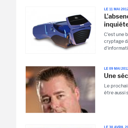
LE 11 MAI 201
L'absen
inquiéte
C'est une b
cryptage d
d'informati
LE 09 MAI 201
Une séc
Le prochai
être aussi 
LE 30 AVRIL 2