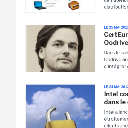
dématériali
distributio
LE 25 MAI 201
CertEur
Oodriv
Dans le cad
Oodrive an
d'intégrer 
LE 24 MAI 201
Intel c
dans le
Intel a lan
étroitement
clients une