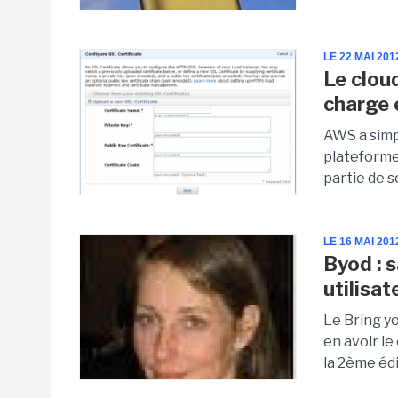
LE 22 MAI 201
Le clou
charge 
AWS a simpl
plateforme
partie de s
LE 16 MAI 201
Byod : 
utilisat
Le Bring y
en avoir l
la 2ème édi