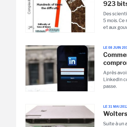
923 bit
Des scienti
5 mois. Ce
et aux gouv
LE 08 JUIN 20
Comment
compro
Après avoi
LinkedIn co
passe.
LE 31 MAI 201
Wolters
Suite à un 