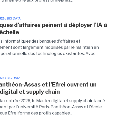
 transmettre aux professionnels les...
026
/ BIG DATA
ues d'affaires peinent à déployer l'IA à
échelle
s informatiques des banques d'affaires et
sement sont largement mobilisés par le maintien en
opérationnelle des technologies existantes. Avec
026
/ BIG DATA
anthéon-Assas et l'Efrei ouvrent un
digital et supply chain
 la rentrée 2026, le Master digital et supply chain lancé
ent par l'université Paris-Panthéon-Assas et l'école
que Efrei forme des profils capables...