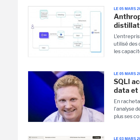
LE 05 MARS 2
Anthro
distilla
L'entrepri
utilisé des
les capacit
LE 05 MARS 2
SQLI ac
data et
En racheta
l'analyse 
plus ses c
LE 03 MARS 2