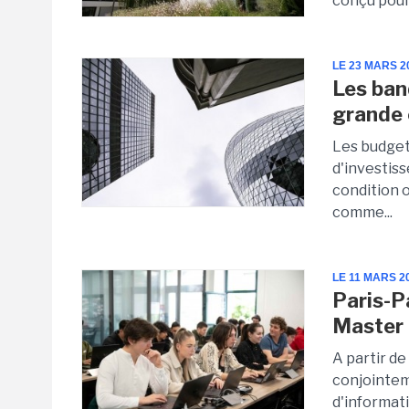
conçu pour
LE 23 MARS 2
Les banq
grande 
Les budget
d'investis
condition 
comme...
LE 11 MARS 2
Paris-P
Master 
A partir de
conjointem
d'informati