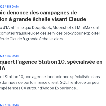
026
/ BIG DATA
pic dénonce des campagnes de
tion à grande échelle visant Claude
se d'IA affirme que DeepSeek, Moonshot et MiniMax ont
 comptes frauduleux et des services proxy pour exploiter
és de Claude à grande échelle, alors...
026
/ BIG DATA
quiert l'agence Station 10, spécialisée en
 IA
nt Station 10, une agence londonienne spécialisée dans
de données de performance client, SQLI renforce un peu
ompétences CX autour d'Adobe Experience...
026
/ BIG DATA