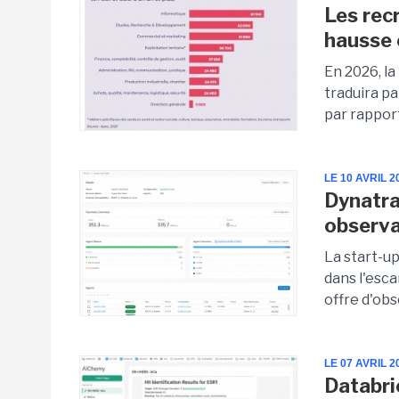
Les rec
hausse
En 2026, l
traduira p
par rapport
LE 10 AVRIL 2
Dynatra
observa
La start-u
dans l'esc
offre d'obs
LE 07 AVRIL 2
Databri