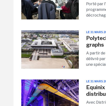
Porté par l
programme 
décrochage 
LE 31 MARS 2
Polytec
graphs
A partir de
délivré pa
une spécial
LE 31 MARS 2
Equinix
distrib
Avec Distr