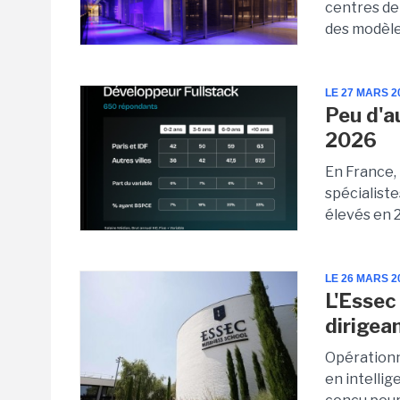
centres de
des modèle
LE 27 MARS 2
Peu d'a
2026
En France,
spécialist
élevés en 
LE 26 MARS 2
L'Essec
dirigea
Opérationn
en intellig