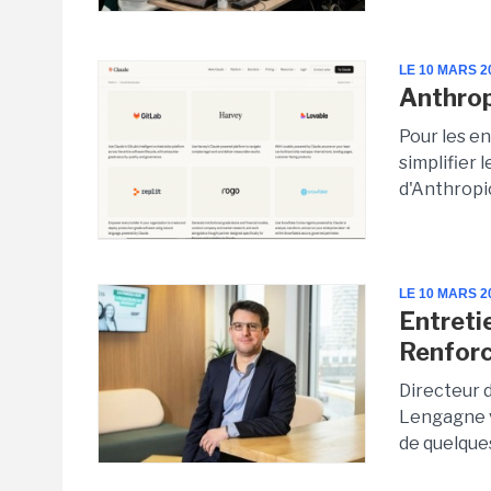
LE 10 MARS 2
Anthrop
Pour les en
simplifier 
d'Anthropic
LE 10 MARS 2
Entreti
Renforc
Directeur d
Lengagne v
de quelque