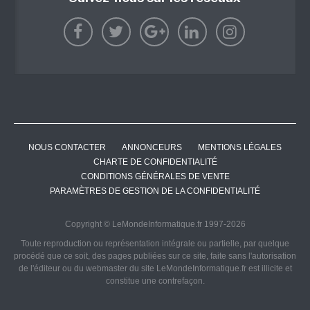
NOUS CONTACTER
ANNONCEURS
MENTIONS LÉGALES
CHARTE DE CONFIDENTIALITÉ
CONDITIONS GÉNÉRALES DE VENTE
PARAMÈTRES DE GESTION DE LA CONFIDENTIALITÉ
Copyright © LeMondeInformatique.fr 1997-2026
Toute reproduction ou représentation intégrale ou partielle, par quelque
procédé que ce soit, des pages publiées sur ce site, faite sans l'autorisation
de l'éditeur ou du webmaster du site LeMondeInformatique.fr est illicite et
constitue une contrefaçon.