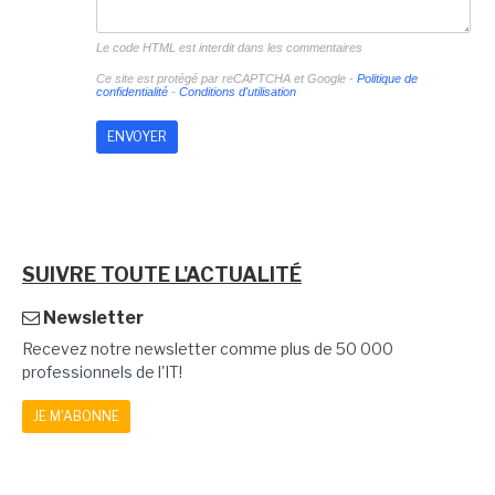
Le code HTML est interdit dans les commentaires
Ce site est protégé par reCAPTCHA et Google -
Politique de
confidentialité
-
Conditions d'utilisation
SUIVRE TOUTE L'ACTUALITÉ
Newsletter
Recevez notre newsletter comme plus de 50 000
professionnels de l'IT!
JE M'ABONNE