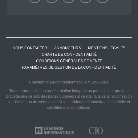
NOUS CONTACTER
ANNONCEURS
MENTIONS LÉGALES
CHARTE DE CONFIDENTIALITÉ
CONDITIONS GÉNÉRALES DE VENTE
PARAMÈTRES DE GESTION DE LA CONFIDENTIALITÉ
Copyright © LeMondeInformatique.fr 1997-2026
Toute reproduction ou représentation intégrale ou partielle, par quelque
procédé que ce soit, des pages publiées sur ce site, faite sans l'autorisation
de l'éditeur ou du webmaster du site LeMondeInformatique.fr est illicite et
constitue une contrefaçon.