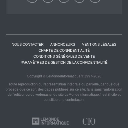
NOUS CONTACTER
ANNONCEURS
MENTIONS LÉGALES
CHARTE DE CONFIDENTIALITÉ
CONDITIONS GÉNÉRALES DE VENTE
PARAMÈTRES DE GESTION DE LA CONFIDENTIALITÉ
Copyright © LeMondeInformatique.fr 1997-2026
Toute reproduction ou représentation intégrale ou partielle, par quelque
procédé que ce soit, des pages publiées sur ce site, faite sans l'autorisation
de l'éditeur ou du webmaster du site LeMondeInformatique.fr est illicite et
constitue une contrefaçon.