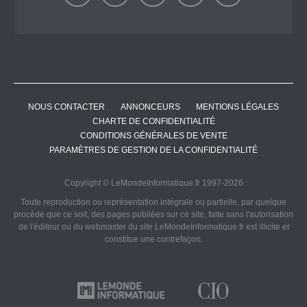
NOUS CONTACTER
ANNONCEURS
MENTIONS LÉGALES
CHARTE DE CONFIDENTIALITÉ
CONDITIONS GÉNÉRALES DE VENTE
PARAMÈTRES DE GESTION DE LA CONFIDENTIALITÉ
Copyright © LeMondeInformatique.fr 1997-2026
Toute reproduction ou représentation intégrale ou partielle, par quelque
procédé que ce soit, des pages publiées sur ce site, faite sans l'autorisation
de l'éditeur ou du webmaster du site LeMondeInformatique.fr est illicite et
constitue une contrefaçon.