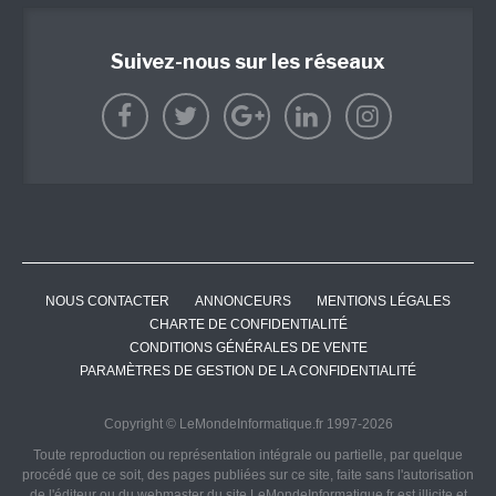
Suivez-nous sur les réseaux
NOUS CONTACTER
ANNONCEURS
MENTIONS LÉGALES
CHARTE DE CONFIDENTIALITÉ
CONDITIONS GÉNÉRALES DE VENTE
PARAMÈTRES DE GESTION DE LA CONFIDENTIALITÉ
Copyright © LeMondeInformatique.fr 1997-2026
Toute reproduction ou représentation intégrale ou partielle, par quelque
procédé que ce soit, des pages publiées sur ce site, faite sans l'autorisation
de l'éditeur ou du webmaster du site LeMondeInformatique.fr est illicite et