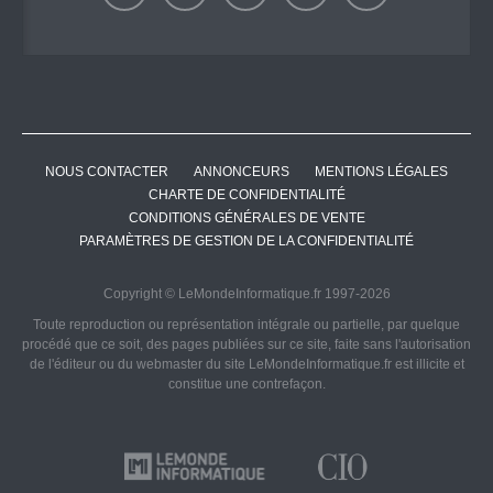
NOUS CONTACTER
ANNONCEURS
MENTIONS LÉGALES
CHARTE DE CONFIDENTIALITÉ
CONDITIONS GÉNÉRALES DE VENTE
PARAMÈTRES DE GESTION DE LA CONFIDENTIALITÉ
Copyright © LeMondeInformatique.fr 1997-2026
Toute reproduction ou représentation intégrale ou partielle, par quelque
procédé que ce soit, des pages publiées sur ce site, faite sans l'autorisation
de l'éditeur ou du webmaster du site LeMondeInformatique.fr est illicite et
constitue une contrefaçon.