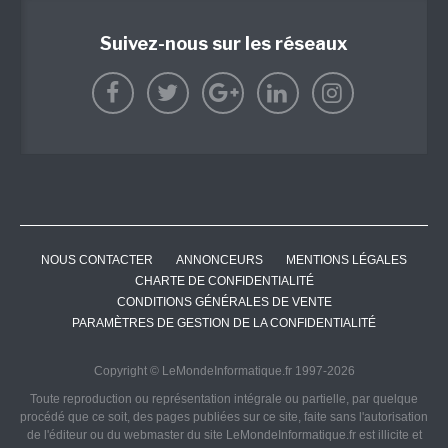
Suivez-nous sur les réseaux
NOUS CONTACTER
ANNONCEURS
MENTIONS LÉGALES
CHARTE DE CONFIDENTIALITÉ
CONDITIONS GÉNÉRALES DE VENTE
PARAMÈTRES DE GESTION DE LA CONFIDENTIALITÉ
Copyright © LeMondeInformatique.fr 1997-2026
Toute reproduction ou représentation intégrale ou partielle, par quelque
procédé que ce soit, des pages publiées sur ce site, faite sans l'autorisation
de l'éditeur ou du webmaster du site LeMondeInformatique.fr est illicite et