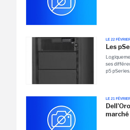
LE 22 FÉVRIE
Les pSe
Logiquemen
ses différe
p5 pSeries.
LE 21 FÉVRIE
Dell'Or
marché