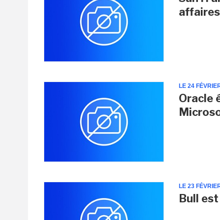
affaire
LE 24 FÉVRIE
Oracle 
Micros
LE 23 FÉVRIE
Bull es