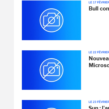
LE 17 FÉVRIE
Bull co
LE 22 FÉVRIE
Nouveau
Micros
LE 23 FÉVRIE
Sun : l'