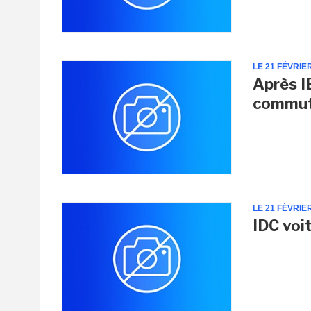
LE 21 FÉVRIE
Après I
commut
LE 21 FÉVRIE
IDC voi