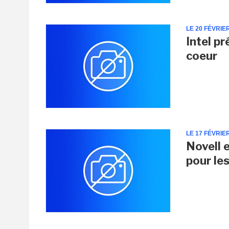
LE 20 FÉVRIE
Intel p
coeur
LE 17 FÉVRIE
Novell 
pour le