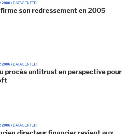
R 2006
/ DATACENTER
nfirme son redressement en 2005
R 2006
/ DATACENTER
 procès antitrust en perspective pour
oft
R 2006
/ DATACENTER
ancien directeur financier revient aux