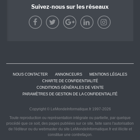
Suivez-nous sur les réseaux
NOUS CONTACTER
ANNONCEURS
MENTIONS LÉGALES
CHARTE DE CONFIDENTIALITÉ
CONDITIONS GÉNÉRALES DE VENTE
PARAMÈTRES DE GESTION DE LA CONFIDENTIALITÉ
Copyright © LeMondeInformatique.fr 1997-2026
Toute reproduction ou représentation intégrale ou partielle, par quelque
procédé que ce soit, des pages publiées sur ce site, faite sans l'autorisation
de l'éditeur ou du webmaster du site LeMondeInformatique.fr est illicite et
constitue une contrefaçon.