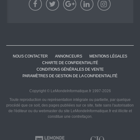
NOUS CONTACTER
ANNONCEURS
MENTIONS LÉGALES
CHARTE DE CONFIDENTIALITÉ
CONDITIONS GÉNÉRALES DE VENTE
PARAMÈTRES DE GESTION DE LA CONFIDENTIALITÉ
Copyright © LeMondeInformatique.fr 1997-2026
Toute reproduction ou représentation intégrale ou partielle, par quelque
procédé que ce soit, des pages publiées sur ce site, faite sans l'autorisation
de l'éditeur ou du webmaster du site LeMondeInformatique.fr est illicite et
constitue une contrefaçon.