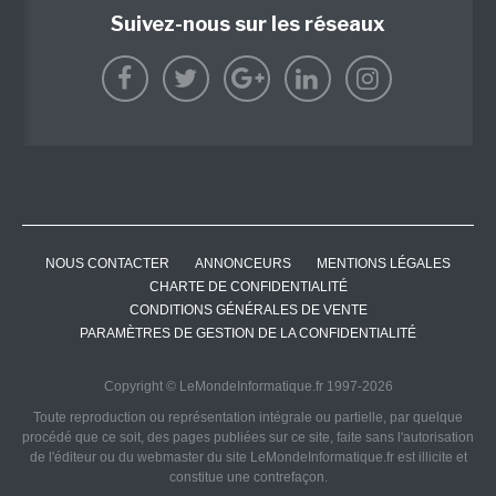
Suivez-nous sur les réseaux
NOUS CONTACTER
ANNONCEURS
MENTIONS LÉGALES
CHARTE DE CONFIDENTIALITÉ
CONDITIONS GÉNÉRALES DE VENTE
PARAMÈTRES DE GESTION DE LA CONFIDENTIALITÉ
Copyright © LeMondeInformatique.fr 1997-2026
Toute reproduction ou représentation intégrale ou partielle, par quelque
procédé que ce soit, des pages publiées sur ce site, faite sans l'autorisation
de l'éditeur ou du webmaster du site LeMondeInformatique.fr est illicite et
constitue une contrefaçon.