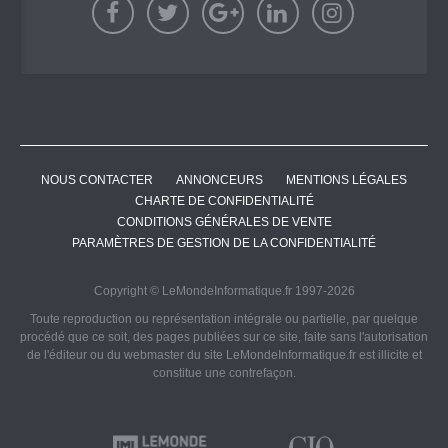
NOUS CONTACTER
ANNONCEURS
MENTIONS LÉGALES
CHARTE DE CONFIDENTIALITÉ
CONDITIONS GÉNÉRALES DE VENTE
PARAMÈTRES DE GESTION DE LA CONFIDENTIALITÉ
Copyright © LeMondeInformatique.fr 1997-2026
Toute reproduction ou représentation intégrale ou partielle, par quelque
procédé que ce soit, des pages publiées sur ce site, faite sans l'autorisation
de l'éditeur ou du webmaster du site LeMondeInformatique.fr est illicite et
constitue une contrefaçon.