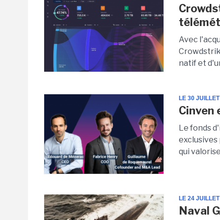
Crowdst
télémét
Avec l'acq
Crowdstrik
natif et d'
LE 30 JUILLET
Cinven 
Le fonds d
exclusives 
qui valorise
LE 24 JUILLET
Naval G