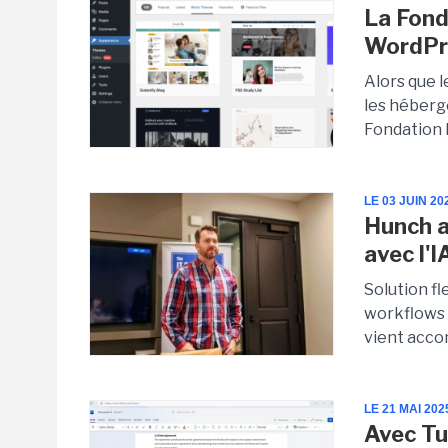
La Fond
WordPr
Alors que l
les héberg
Fondation L
LE 03 JUIN 20
Hunch a
avec l'I
Solution fl
workflows 
vient acco
LE 21 MAI 202
Avec Tu