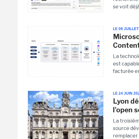
se voit déj
LE 09 JUILLET
Microso
Conten
La technol
est capable
facturée en
LE 24 JUIN 20
Lyon dé
l'open 
La troisièm
source dév
remplacer p