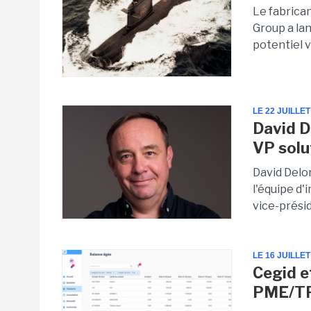
Le fabrican
Group a lan
potentiel v
LE 22 JUILLET
David D
VP solu
David Delo
l'équipe d'
vice-prési
LE 16 JUILLET
Cegid e
PME/T