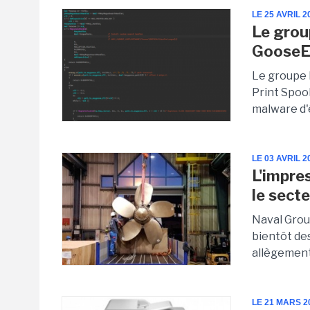
LE 25 AVRIL 2
Le grou
GooseE
Le groupe F
Print Spoo
malware d'é
LE 03 AVRIL 2
L'impre
le secte
Naval Group
bientôt des
allègement 
LE 21 MARS 2