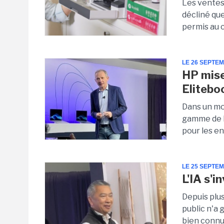
Les ventes
décliné que
permis au c
LE 26 SEPTE
HP mis
Elitebo
Dans un mo
gamme de PC
pour les en
LE 25 SEPTE
L'IA s'
Depuis plu
public n'a 
bien connue