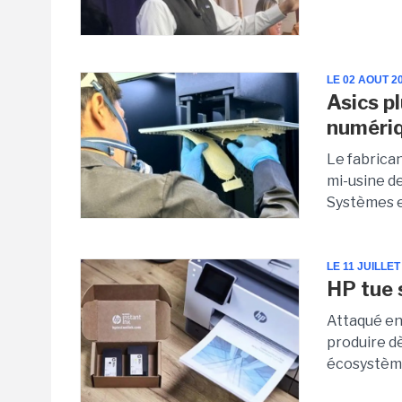
LE 02 AOUT 2
Asics p
numéri
Le fabrica
mi-usine d
Systèmes en
LE 11 JUILLET
HP tue 
Attaqué en 
produire d
écosystème 