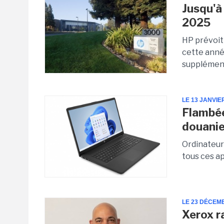
Jusqu'à
2025
HP prévoit 
cette anné
supplémenta
LE 13 JANVIE
Flambée
douanie
Ordinateurs
tous ces a
LE 23 DÉCEM
Xerox r