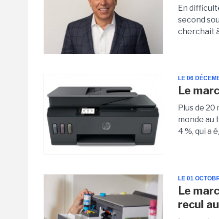
En difficul
second sou
cherchait à
LE 06 DÉCEM
Le marc
Plus de 20
monde au t
4 %, qui a 
LE 01 OCTOB
Le marc
recul a