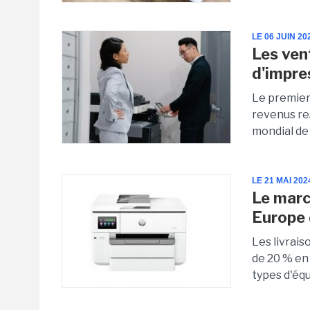
LE 06 JUIN 20
Les ven
d'impre
Le premier
revenus re
mondial de 
LE 21 MAI 202
Le marc
Europe 
Les livrais
de 20 % en
types d'éq