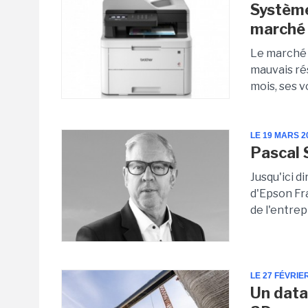
Système
marché
Le marché 
mauvais ré
mois, ses v
LE 19 MARS 2
Pascal 
Jusqu'ici d
d'Epson Fr
de l'entrep
LE 27 FÉVRIE
Un data