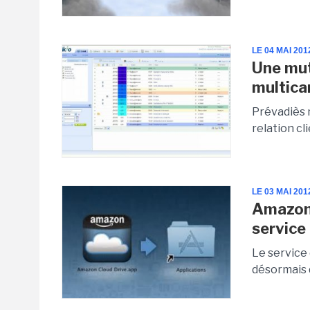
LE 04 MAI 201
Une mut
multica
Prévadiès 
relation cl
LE 03 MAI 201
Amazon 
service
Le service
désormais 