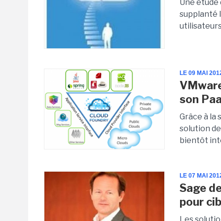
Une étude d
supplanté 
utilisateurs
LE 09 MAI 201
VMware 
son Paa
Grâce à la 
solution d
bientôt int
LE 07 MAI 201
Sage de
pour ci
Les solutio