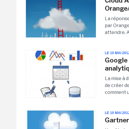
Cloud A
Orange
La réponse
par Orange
attendre. 
LE 10 MAI 201
Google s
analyti
La mise à 
de créer d
comment ut
LE 10 MAI 201
Gartner