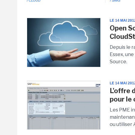
/ CLOUD
/ SAAS
LE 14 MAI 201
Open Sou
CloudSt
Depuis le r
Essex, une
Source.
LE 14 MAI 201
L'offre 
pour le
Les PME in
maintenant
ou utiliser