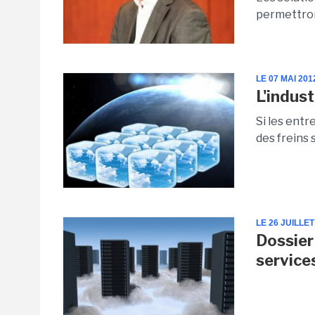
permettron
LE 07 MAI 201
L'indust
Si les ent
des freins 
LE 26 JUILLET
Dossier
service