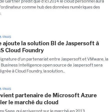
e Gartner prédit que d'ici 2014 le cloud personnel aura
l'ordinateur comme hub des données numériques des
.
2
/ PAAS
ajoute la solution BI de Jaspersoft à
S Cloud Foundry
signature d'un partenariat entre Jaspersoft et VMware, la
e Business Intelligence open source de Jaspersoft sera
égrée à Cloud Foundry, la solution...
2
/ PAAS
vient partenaire de Microsoft Azure
bler le marché du cloud
ns Sage, qui arriveront sur le marché en 2013,