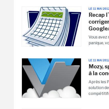
LE 11 MAI 201
Recap I
corrige
Google
Vous avez 
panique, vo
LE 11 MAI 201
Mozy, s
à la co
Après les 
solution d
compétitif