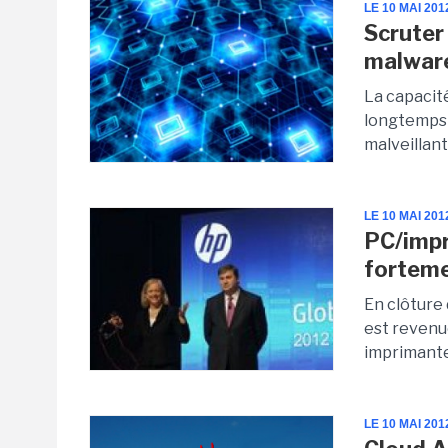
LE 10 MAI 201
Scruter 
malwar
La capacit
longtemps u
malveillant
LE 10 MAI 201
PC/impr
forteme
En clôture
est revenu
imprimantes
LE 10 MAI 201