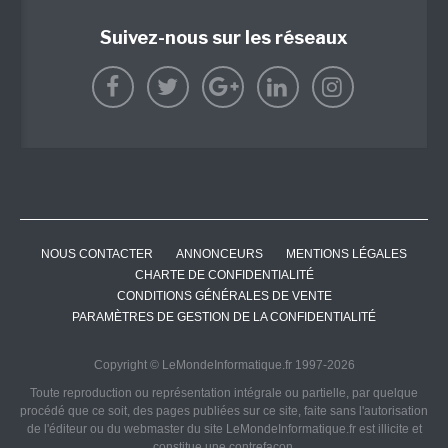
Suivez-nous sur les réseaux
NOUS CONTACTER
ANNONCEURS
MENTIONS LÉGALES
CHARTE DE CONFIDENTIALITÉ
CONDITIONS GÉNÉRALES DE VENTE
PARAMÈTRES DE GESTION DE LA CONFIDENTIALITÉ
Copyright © LeMondeInformatique.fr 1997-2026
Toute reproduction ou représentation intégrale ou partielle, par quelque
procédé que ce soit, des pages publiées sur ce site, faite sans l'autorisation
de l'éditeur ou du webmaster du site LeMondeInformatique.fr est illicite et
constitue une contrefaçon.