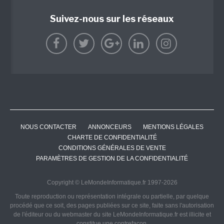
Suivez-nous sur les réseaux
NOUS CONTACTER
ANNONCEURS
MENTIONS LÉGALES
CHARTE DE CONFIDENTIALITÉ
CONDITIONS GÉNÉRALES DE VENTE
PARAMÈTRES DE GESTION DE LA CONFIDENTIALITÉ
Copyright © LeMondeInformatique.fr 1997-2026
Toute reproduction ou représentation intégrale ou partielle, par quelque
procédé que ce soit, des pages publiées sur ce site, faite sans l'autorisation
de l'éditeur ou du webmaster du site LeMondeInformatique.fr est illicite et
constitue une contrefaçon.