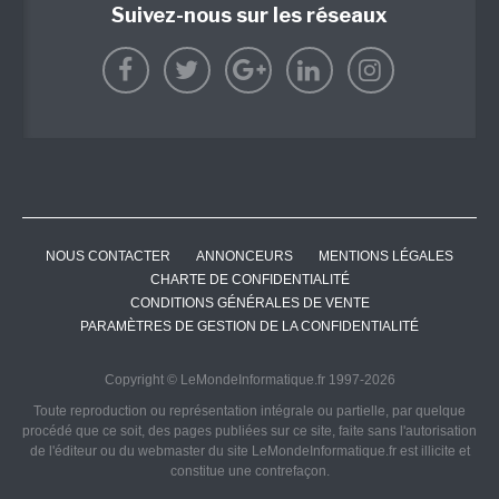
Suivez-nous sur les réseaux
NOUS CONTACTER
ANNONCEURS
MENTIONS LÉGALES
CHARTE DE CONFIDENTIALITÉ
CONDITIONS GÉNÉRALES DE VENTE
PARAMÈTRES DE GESTION DE LA CONFIDENTIALITÉ
Copyright © LeMondeInformatique.fr 1997-2026
Toute reproduction ou représentation intégrale ou partielle, par quelque
procédé que ce soit, des pages publiées sur ce site, faite sans l'autorisation
de l'éditeur ou du webmaster du site LeMondeInformatique.fr est illicite et
constitue une contrefaçon.