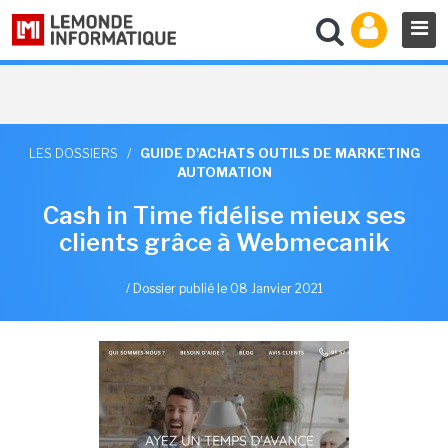
LES DOSSIERS
/
GUIDE D'ACHATS OUTILS DE MARKETING
AUTOMATION
Cash in Time fidélise mieux ses
clients grâce à Webmecanik
/
Dossier publié le 08 Janvier 2021