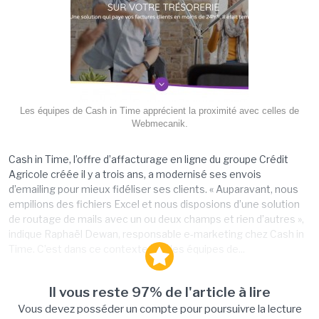
Les équipes de Cash in Time apprécient la proximité avec celles de
Webmecanik.
Cash in Time, l’offre d’affacturage en ligne du groupe Crédit
Agricole créée il y a trois ans, a modernisé ses envois
d’emailing pour mieux fidéliser ses clients. « Auparavant, nous
empilions des fichiers Excel et nous disposions d’une solution
de routage de mails avec un ou deux champs et rien d’autres »,
indique Raphaël Dewan, responsable e-marketing chez Cash in
Time. C’est dans ce contexte que les équipes de...
Il vous reste 97% de l'article à lire
Vous devez posséder un compte pour poursuivre la lecture