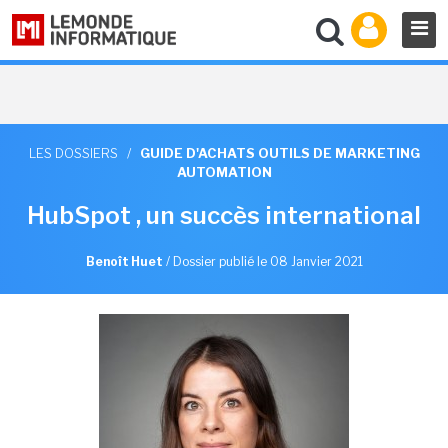
LES DOSSIERS
/
GUIDE D'ACHATS OUTILS DE MARKETING
AUTOMATION
HubSpot , un succès international
Benoît Huet
/
Dossier publié le 08 Janvier 2021