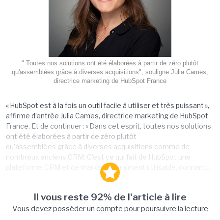
" Toutes nos solutions ont été élaborées à partir de zéro plutôt
qu'assemblées grâce à diverses acquisitions", souligne Julia Cames,
directrice marketing de HubSpot France
« HubSpot est à la fois un outil facile à utiliser et très puissant »,
affirme d’entrée Julia Cames, directrice marketing de HubSpot
France. Et de continuer : « Dans cet esprit, toutes nos solutions
ont été élaborées à partir de zéro plutôt
qu'assemblées grâce à diverses acquisitions comme de
nombreux anciens CRM. C'est ce qui fait de HubSpot une
plateforme CRM et de marketing vraiment utilisable, donnant...
Il vous reste 92% de l'article à lire
Vous devez posséder un compte pour poursuivre la lecture