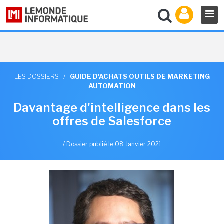
LES DOSSIERS
/
GUIDE D'ACHATS OUTILS DE MARKETING
AUTOMATION
Davantage d'intelligence dans les
offres de Salesforce
/
Dossier publié le 08 Janvier 2021