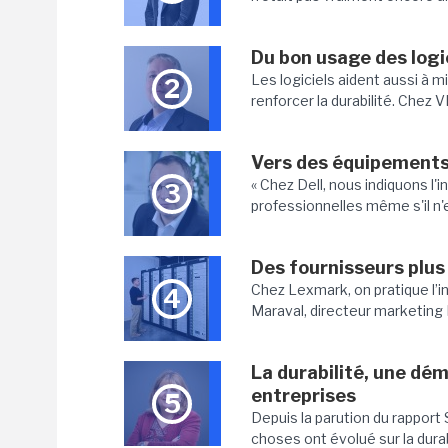
Du bon usage des logic
Les logiciels aident aussi à 
2
renforcer la durabilité. Chez V
Vers des équipements 
« Chez Dell, nous indiquons l
3
professionnelles même s'il n'e
Des fournisseurs plus 
Chez Lexmark, on pratique l’
4
Maraval, directeur marketing
La durabilité, une dé
entreprises
5
Depuis la parution du rapport S
choses ont évolué sur la durabi