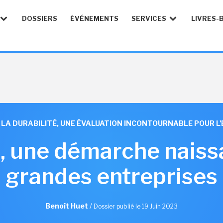
DOSSIERS
ÉVÉNEMENTS
SERVICES
LIVRES-
LA DURABILITÉ, UNE ÉVALUATION INCONTOURNABLE POUR L'
é, une démarche naiss
grandes entreprises
Benoît Huet
/
Dossier publié le 19 Juin 2023