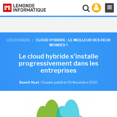
LES DOSSIERS
/
CLOUD HYBRIDE : LE MEILLEUR DES DEUX
MONDES ?
Le cloud hybride s'installe
progressivement dans les
entreprises
Benoît Huet
/
Dossier publié le 05 Novembre 2020