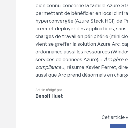
bien connu, concerne la famille Azure St
permettant de bénéficier en local d’infra
hyperconvergée (Azure Stack HCI), de P
créer et déployer des applications, san
charges de travail en périphérie (mini cl
vient se greffer la solution Azure Arc, c
ordonnance aussi les ressources (Window
services de données Azure). «
Arc g
è
re
en
compliance
», résume Xavier Perret, dire
aussi que Arc prend désormais en charg
Article rédigé par
Benoît Huet
Cet article 