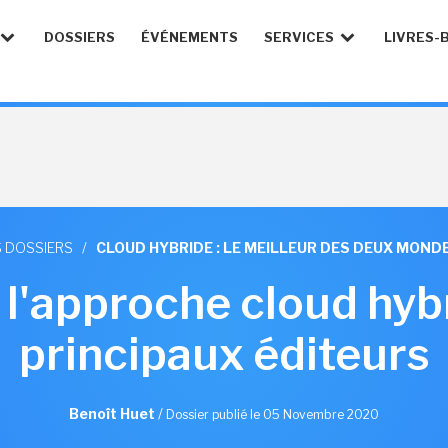
DOSSIERS
ÉVÉNEMENTS
SERVICES
LIVRES-
S DOSSIERS
/
CLOUD HYBRIDE : LE MEILLEUR DES DEUX MONDE
l'approche cloud hyb
principaux éditeurs
Benoît Huet
/
Dossier publié le 05 Novembre 2020