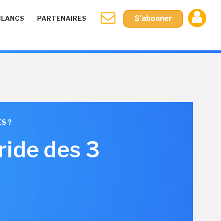
S'abonner
BLANCS
PARTENAIRES
S ?
ride des 3