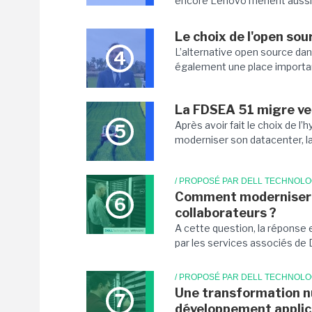
encore Lenovo mènent aussi des
Le choix de l'open sou
L’alternative open source dan
4
également une place important
La FDSEA 51 migre ver
Après avoir fait le choix de 
5
moderniser son datacenter, la 
/ PROPOSÉ PAR DELL TECHNOLO
Comment moderniser l
6
collaborateurs ?
A cette question, la répons
par les services associés de D
/ PROPOSÉ PAR DELL TECHNOLO
Une transformation n
7
développement applic