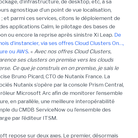
ckage, d’infrastructure, de desktop, etc, à sa
rs agnostique d’un point de vue localisation,
c ; et parmi ces services, citons le déploiement de
 des applications Calm, le pilotage des bases de
n ou encore la reprise après sinistre Xi Leap.
De
is d’instancier, via ses offres Cloud Clusters On…,
zure ou AWS
. «
Avec nos offres Cloud Clusters,
arence ses clusters on premise vers les clouds
erse.
Ce que je construis en on premise, je sais le
écise Bruno Picard, CTO de Nutanix France. La
ociés Nutanix s’opère par la console Prism Central,
trôleur Microsoft Arc afin de monitorer l’ensemble
re, en parallèle, une meilleure interopérabilité
exemple du CMDB ServiceNow ou l’ensemble des
rge par l’éditeur ITSM.
oft repose sur deux axes. Le premier, désormais