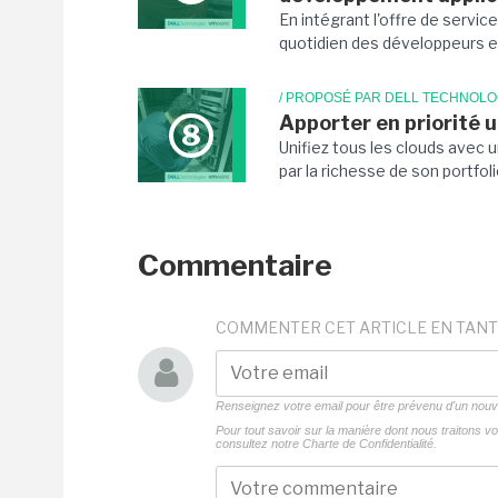
En intégrant l'offre de servic
quotidien des développeurs et
/ PROPOSÉ PAR DELL TECHNOLO
Apporter en priorité 
8
Unifiez tous les clouds avec 
par la richesse de son portfol
Commentaire
COMMENTER CET ARTICLE EN TANT
Renseignez votre email pour être prévenu d'un no
Pour tout savoir sur la manière dont nous traitons 
consultez notre
Charte de Confidentialité.