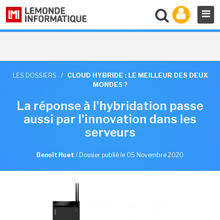
LES DOSSIERS
/
CLOUD HYBRIDE : LE MEILLEUR DES DEUX
MONDES ?
La réponse à l'hybridation passe
aussi par l'innovation dans les
serveurs
Benoît Huet
/
Dossier publié le 05 Novembre 2020