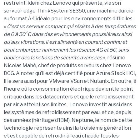
restreint. Idem chez Lenovo qui présente, via son
serveur edge ThinkSystem SE350, une machine durcie
au format A4 idéale pour les environnements difficiles.
«
C
’est un serveur compact qui résiste à des tempé
ratures
de 0
à
50
°C dans des environnements poussiéreux ainsi
qu’aux vibrations, il est alimenté en courant continu et
peut embarquer nativement les réseaux 4G et 5G, sans
oublier des fonctions de sé
curit
é avancé
es
», résume
Nicolas Mahé, chef de produits serveurs chez Lenovo
DCG. A noter qu’il est déjà certifié pour Azure Stack HCI,
il le sera aussi pour VMware VSan et Nutanix. En outre, à
l’heure où la consommation électrique devient le point
critique dans les datacenters et que le refroidissement
par air a atteint ses limites, Lenovo investit aussi dans
les systèmes de refroidissement par eau, et ce, depuis
des années (héritage d’IBM), Neptune, le nom de cette
technologie représente ainsi la troisième génération
et est capable de refroidir à l’eau chaude tous les