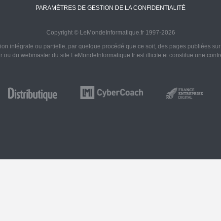
PARAMÈTRES DE GESTION DE LA CONFIDENTIALITÉ
Copyright © LeMondeInformatique.fr 1997-2026
on intégrale ou partielle, par quelque procédé que ce soit, des pages publiées sur ce
ur ou du webmaster du site LeMondeInformatique.fr est illicite et constitue une cont