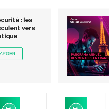
urité : les
culent vers
ntique
HARGER