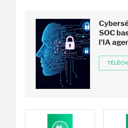
Cyberséc
SOC bas
l'IA age
TÉLÉC