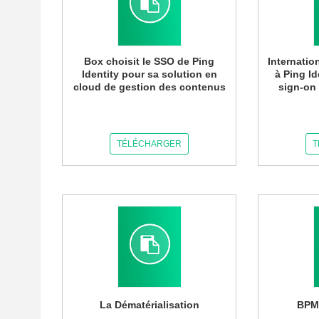
Box choisit le SSO de Ping
Internatio
Identity pour sa solution en
à Ping Id
cloud de gestion des contenus
sign-on 
TÉLÉCHARGER
T
La Dématérialisation
BPMN