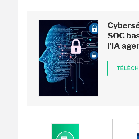
Cyberséc
SOC bas
l'IA age
TÉLÉC