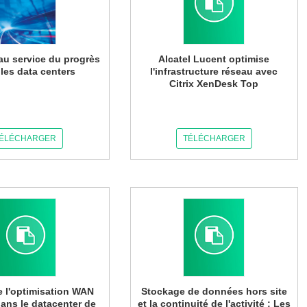
au service du progrès
Alcatel Lucent optimise
les data centers
l'infrastructure réseau avec
Citrix XenDesk Top
ÉLÉCHARGER
TÉLÉCHARGER
e l'optimisation WAN
Stockage de données hors site
 dans le datacenter de
et la continuité de l'activité : Les