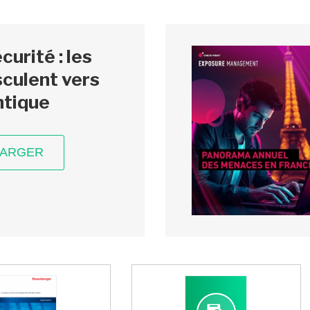
urité : les
culent vers
ntique
HARGER