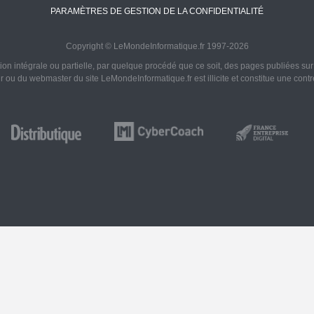
PARAMÈTRES DE GESTION DE LA CONFIDENTIALITÉ
Copyright © LeMondeInformatique.fr 1997-2026
on intégrale ou partielle, par quelque procédé que ce soit, des pages publiées sur ce
ur ou du webmaster du site LeMondeInformatique.fr est illicite et constitue une cont