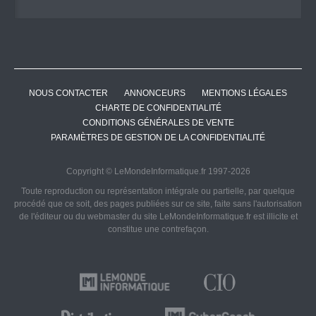
NOUS CONTACTER
ANNONCEURS
MENTIONS LÉGALES
CHARTE DE CONFIDENTIALITÉ
CONDITIONS GÉNÉRALES DE VENTE
PARAMÈTRES DE GESTION DE LA CONFIDENTIALITÉ
Copyright © LeMondeInformatique.fr 1997-2026
Toute reproduction ou représentation intégrale ou partielle, par quelque
procédé que ce soit, des pages publiées sur ce site, faite sans l'autorisation
de l'éditeur ou du webmaster du site LeMondeInformatique.fr est illicite et
constitue une contrefaçon.