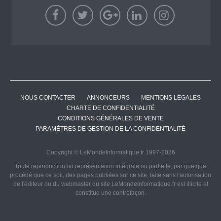
NOUS CONTACTER
ANNONCEURS
MENTIONS LÉGALES
CHARTE DE CONFIDENTIALITÉ
CONDITIONS GÉNÉRALES DE VENTE
PARAMÈTRES DE GESTION DE LA CONFIDENTIALITÉ
Copyright © LeMondeInformatique.fr 1997-2026
Toute reproduction ou représentation intégrale ou partielle, par quelque
procédé que ce soit, des pages publiées sur ce site, faite sans l'autorisation
de l'éditeur ou du webmaster du site LeMondeInformatique.fr est illicite et
constitue une contrefaçon.