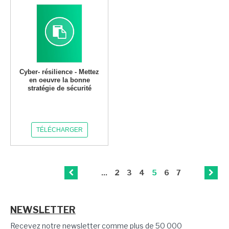
Cyber- résilience - Mettez
en oeuvre la bonne
stratégie de sécurité
TÉLÉCHARGER
...
2
3
4
5
6
7
NEWSLETTER
Recevez notre newsletter comme plus de 50 000