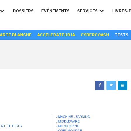
DOSSIERS
ÉVÉNEMENTS
SERVICES
LIVRES-
ARTE BLANCHE
ACCÉLERATEUR IA
CYBERCOACH
TESTS
/ MACHINE LEARNING
/ MIDDLEWARE
ENT ET TESTS
/ MONITORING
/ OPEN SOURCE