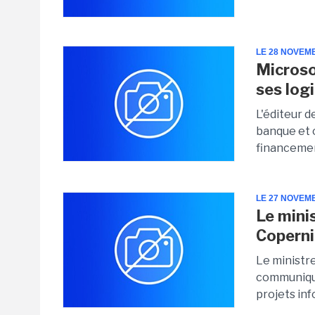
LE 28 NOVEM
Microso
ses logi
L'éditeur d
banque et 
financemen
LE 27 NOVEM
Le mini
Coperni
Le ministr
communiqué
projets in