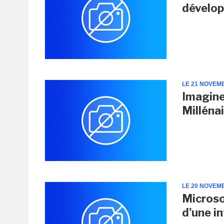
dévelo
LE 21 NOVEM
Imagine
Milléna
LE 20 NOVEM
Micros
d'une in