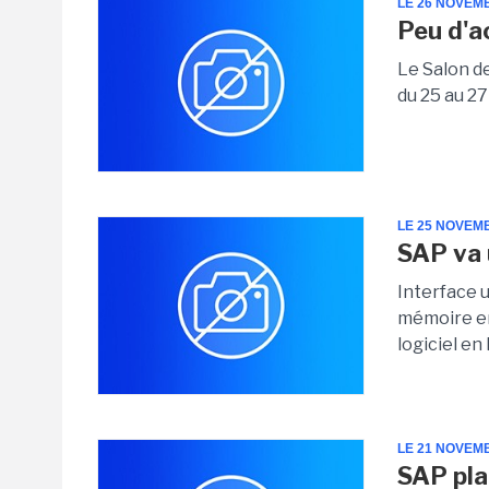
LE 26 NOVEM
Peu d'a
Le Salon de
du 25 au 27
LE 25 NOVEM
SAP va u
Interface u
mémoire en
logiciel en
LE 21 NOVEM
SAP pla