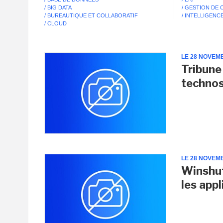
/ BIG DATA
/ GESTION DE
/ BUREAUTIQUE ET COLLABORATIF
/ INTELLIGENCE
/ CLOUD
LE 28 NOVEM
Tribune 
techno
LE 28 NOVEM
Winshut
les app