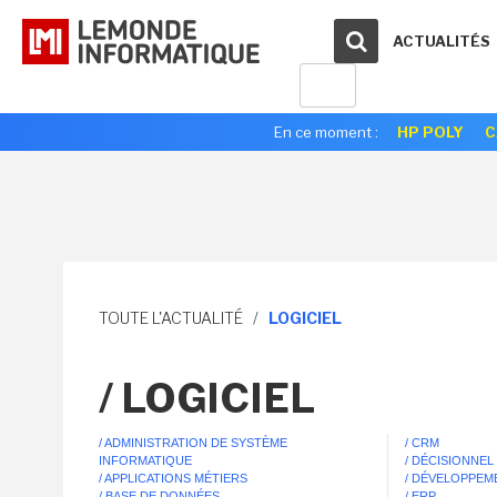
ACTUALITÉS
En ce moment :
HP POLY
C
TOUTE L'ACTUALITÉ
/
LOGICIEL
/ LOGICIEL
/ ADMINISTRATION DE SYSTÈME
/ CRM
INFORMATIQUE
/ DÉCISIONNEL
/ APPLICATIONS MÉTIERS
/ DÉVELOPPEM
/ BASE DE DONNÉES
/ ERP