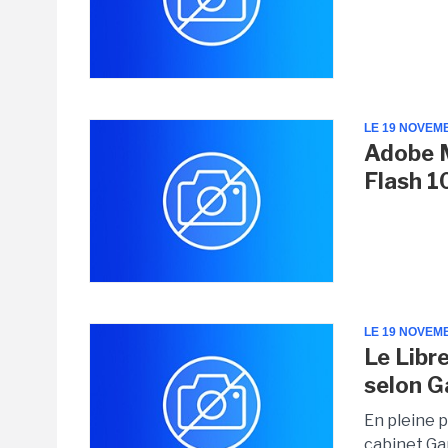
LE 19 NOVEM
Adobe M
Flash 1
LE 19 NOVEM
Le Libre
selon G
En pleine 
cabinet Gar